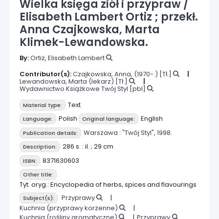
Wielka księga ziół i przypraw /
Elisabeth Lambert Ortiz ; przekł.
Anna Czajkowska, Marta
Klimek-Lewandowska.
By:
Ortiz, Elisabeth Lambert
Contributor(s):
Czajkowska, Anna
, (1970- )
[Tł.]
Lewandowska, Marta (lekarz)
[Tł.]
Wydawnictwo Książkowe Twój Styl
[pbl]
Text
Material type:
Polish
English
Language:
Original language:
Warszawa :
"Twój Styl",
1998.
Publication details:
286 s. : il. ; 29 cm
Description:
8371630603
ISBN:
Other title:
Tyt. oryg.: Encyclopedia of herbs, spices and flavourings
Przyprawy
Subject(s):
Kuchnia (przyprawy korzenne)
Kuchnia (rośliny aromatyczne)
Przyprawy