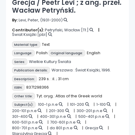
Grecja /
Peetr Levi ; z ang. przeł.
Wacław Petryński.
By:
Levi, Peter
, (1931-2000)
Contributor(s):
Petryński, Wacław
[Tł.]
Świat Książki
[pbl]
Text
Material type:
Polish
English
Language:
Original language:
Wielkie Kultury Świata
Series:
Warszawa :
Świat Książki,
1996.
Publication details:
239 s. : il. ; 31 cm
Description:
8371298366
ISBN:
Tyt. oryg.: Atlas of the Greek world
Other title:
100-1 p.n.e
101-200
1-100
Subject(s):
200-101 p.n.e
201-300
300-201 p.n.e
301-400
400-301 p.n.e
500-401 p.n.e
600-501 p.n.e
700-601 p.n.e
800-701 p.n.e
do 801 p.n.e
Grecja
Starożytna Grecja