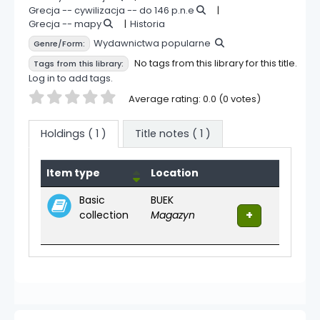
Grecja -- cywilizacja -- do 146 p.n.e
Grecja -- mapy
Historia
Wydawnictwa popularne
Genre/Form:
No tags from this library for this title.
Tags from this library:
Log in to add tags.
Star ratings
Average rating: 0.0 (0 votes)
Holdings
( 1 )
Title notes ( 1 )
Holdings
Item type
Location
Basic
BUEK
collection
Magazyn