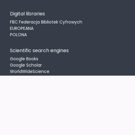
Digital libraries
FBC Federacja Bibliotek Cyfrowych
EUROPEANA
POLONA
Scientific search engines
Google Books
Google Scholar
WorldWideScience
Library
OF THE KRAKOW UNIVERSITY OF ECONOMICS
ul. Rakowicka 27, 31-510 Kraków
12 293-50-09
bguek@uek.krakow.pl
RODO