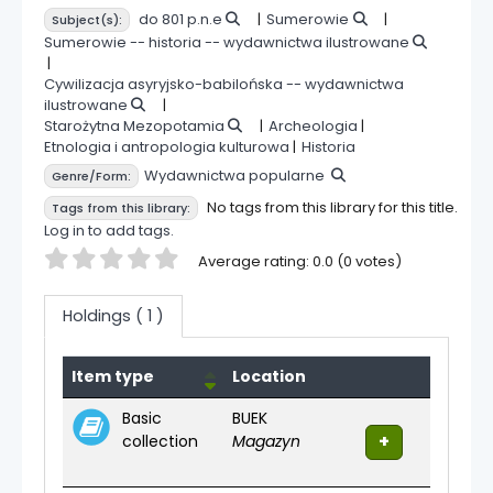
do 801 p.n.e
Sumerowie
Subject(s):
Sumerowie -- historia -- wydawnictwa ilustrowane
Cywilizacja asyryjsko-babilońska -- wydawnictwa
ilustrowane
Starożytna Mezopotamia
Archeologia
Etnologia i antropologia kulturowa
Historia
Wydawnictwa popularne
Genre/Form:
No tags from this library for this title.
Tags from this library:
Log in to add tags.
Star ratings
Average rating: 0.0 (0 votes)
Holdings
( 1 )
Holdings
Item type
Location
Basic
BUEK
collection
Magazyn