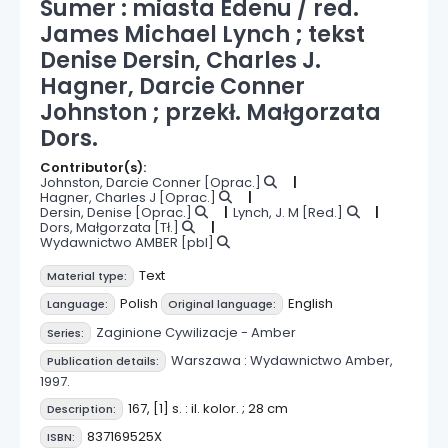
Sumer : miasta Edenu /
red.
James Michael Lynch ; tekst
Denise Dersin, Charles J.
Hagner, Darcie Conner
Johnston ; przekł. Małgorzata
Dors.
Contributor(s):
Johnston, Darcie Conner
[Oprac.]
Hagner, Charles J
[Oprac.]
Dersin, Denise
[Oprac.]
Lynch, J. M
[Red.]
Dors, Małgorzata
[Tł.]
Wydawnictwo AMBER
[pbl]
Text
Material type:
Polish
English
Language:
Original language:
Zaginione Cywilizacje - Amber
Series:
Warszawa :
Wydawnictwo Amber,
Publication details:
1997.
167, [1] s. : il. kolor. ; 28 cm
Description:
837169525X
ISBN: