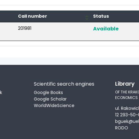
Call number
Status
201981
Available
Library
Scientific search engines
ek
Google Books
OF THE KRAK
ECONOMICS
Google Scholar
WorldWideScience
ul. Rakowic
12 293-50-
bguek@uek
RODO