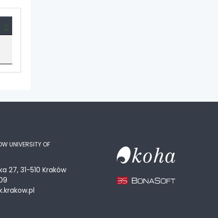
OW UNIVERSITY OF
ka 27, 31-510 Kraków
09
.krakow.pl