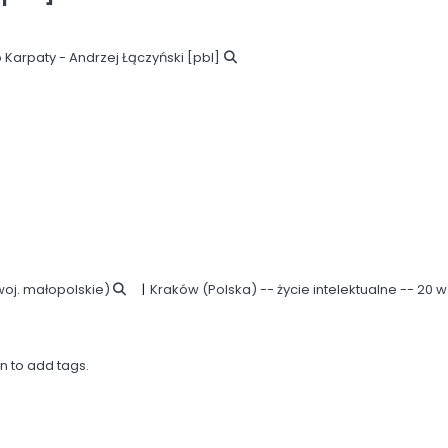
Karpaty - Andrzej Łączyński
[pbl]
oj. małopolskie)
Kraków (Polska) -- życie intelektualne -- 20 w
in to add tags.