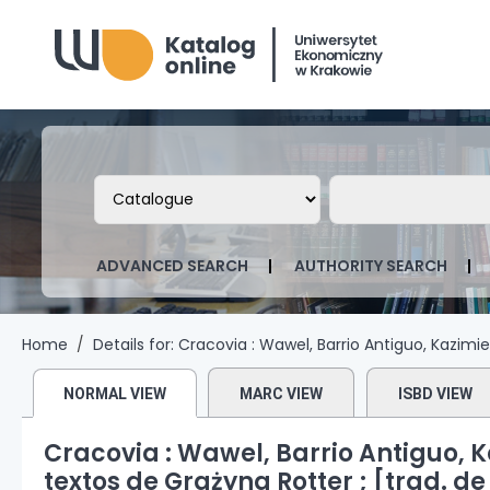
Biblioteka Uniwersytetu Ekonomicznego
Search the catalog by:
Search the ca
ADVANCED SEARCH
AUTHORITY SEARCH
Home
Details for:
Cracovia :
Wawel, Barrio Antiguo, Kazimie
NORMAL VIEW
MARC VIEW
ISBD VIEW
Cracovia : Wawel, Barrio Antiguo, K
textos de Grażyna Rotter ; [trad. de 