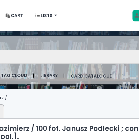
CART
LISTS
 w Krakowie
talog by keyword
TAG CLOUD
LIBRARY
CARD CATALOGUE
rz /
azimierz /
100 fot. Janusz Podlecki ; con
pol.].