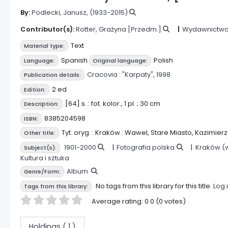
By:
Podlecki, Janusz
, (1933-2015)
Contributor(s):
Rotter, Grażyna
[Przedm.]
Wydawnictwo 
Text
Material type:
Spanish
Polish
Language:
Original language:
Cracovia :
"Karpaty",
1998
Publication details:
2 ed
Edition:
[64] s. : fot. kolor., 1 pl. ; 30 cm
Description:
8385204598
ISBN:
Tyt. oryg. : Kraków : Wawel, Stare Miasto, Kazimierz
Other title:
1901-2000
Fotografia polska
Kraków (w
Subject(s):
Kultura i sztuka
Album
Genre/Form:
No tags from this library for this title.
Log 
Tags from this library:
Star ratings
Average rating: 0.0 (0 votes)
Holdings
( 1 )