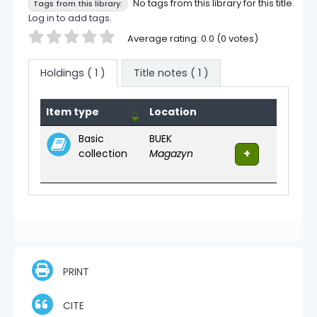
No tags from this library for this title.
Tags from this library:
Log in to add tags.
Star ratings
Average rating: 0.0 (0 votes)
Holdings
( 1 )
Title notes ( 1 )
Holdings
Item type
Location
Basic
BUEK
collection
Magazyn
PRINT
CITE