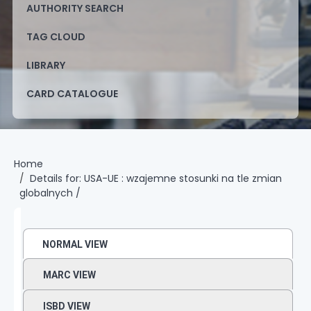
AUTHORITY SEARCH
TAG CLOUD
LIBRARY
CARD CATALOGUE
Home
Details for:
USA-UE :
wzajemne stosunki na tle zmian
globalnych /
NORMAL VIEW
MARC VIEW
ISBD VIEW