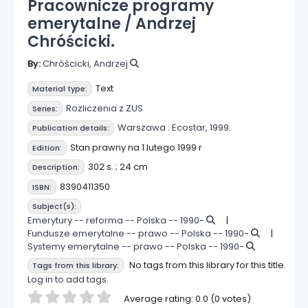
Pracownicze programy
emerytalne /
Andrzej
Chróścicki.
By:
Chróścicki, Andrzej
Text
Material type:
Rozliczenia z ZUS
Series:
Warszawa :
Ecostar,
1999.
Publication details:
Stan prawny na 1 lutego 1999 r
Edition:
302 s. ; 24 cm
Description:
8390411350
ISBN:
Subject(s):
Emerytury -- reforma -- Polska -- 1990-
Fundusze emerytalne -- prawo -- Polska -- 1990-
Systemy emerytalne -- prawo -- Polska -- 1990-
No tags from this library for this title.
Tags from this library:
Log in to add tags.
Star ratings
Average rating: 0.0 (0 votes)