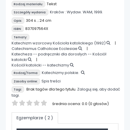
Tekst
Rodzaj materiału:
Kraków :
Wydaw. WAM,
1999.
Szczegóły wydania:
304 s. ; 24 cm
Opis:
837097564X
ISBN:
Tematy:
Katechizm wzorcowy Kościoła katolickiego (1992)
Catechismus Catholicae Ecclesiae
Katecheza -- podręczniki dla dorosłych -- Kościół
katolicki
Kościół katolicki -- katechizmy
Katechizmy polskie.
Rodzaj/forma:
Spis treści
Zasoby online:
Brak tagów dla tego tytułu.
Zaloguj się, aby dodać
Tagi:
tagi.
Twoja ocena
średnia ocena: 0.0 (0 głosów)
Egzemplarze
( 2 )