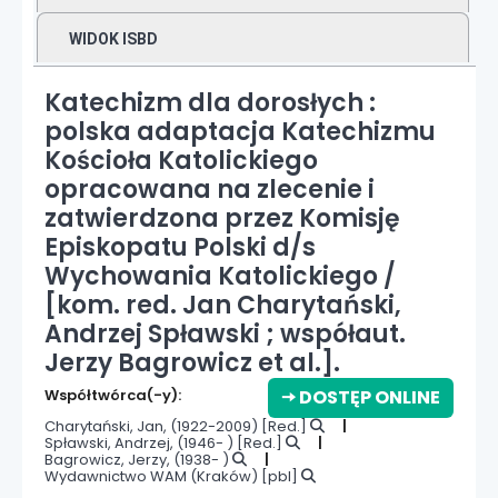
WIDOK ISBD
Katechizm dla dorosłych :
polska adaptacja Katechizmu
Kościoła Katolickiego
opracowana na zlecenie i
zatwierdzona przez Komisję
Episkopatu Polski d/s
Wychowania Katolickiego /
[kom. red. Jan Charytański,
Andrzej Spławski ; współaut.
Jerzy Bagrowicz et al.].
Współtwórca(-y):
🠆 DOSTĘP ONLINE
Charytański, Jan
, (1922-2009)
[Red.]
Spławski, Andrzej
, (1946- )
[Red.]
Bagrowicz, Jerzy
, (1938- )
Wydawnictwo WAM (Kraków)
[pbl]