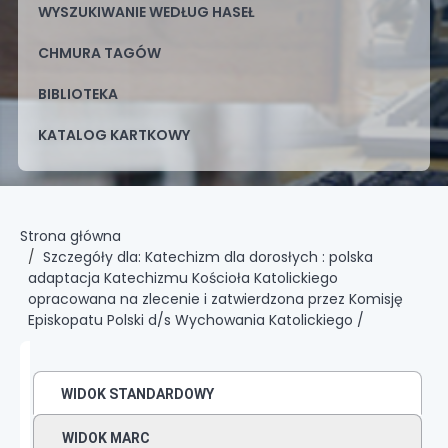
WYSZUKIWANIE WEDŁUG HASEŁ
CHMURA TAGÓW
BIBLIOTEKA
KATALOG KARTKOWY
Strona główna
Szczegóły dla:
Katechizm dla dorosłych :
polska
adaptacja Katechizmu Kościoła Katolickiego
opracowana na zlecenie i zatwierdzona przez Komisję
Episkopatu Polski d/s Wychowania Katolickiego /
WIDOK STANDARDOWY
WIDOK MARC