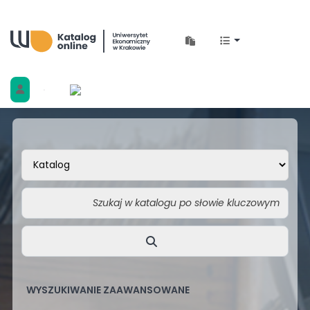
Biblioteka Uniwersytetu Ekonomicznego w 
WYSZUKIWANIE ZAAWANSOWANE