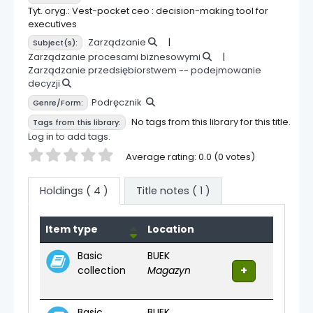
Tyt. oryg.: Vest-pocket ceo : decision-making tool for
executives
Zarządzanie
Subject(s):
Zarządzanie procesami biznesowymi
Zarządzanie przedsiębiorstwem -- podejmowanie
decyzji
Podręcznik
Genre/Form:
No tags from this library for this title.
Tags from this library:
Log in to add tags.
Star ratings
Average rating: 0.0 (0 votes)
Holdings
( 4 )
Title notes ( 1 )
Holdings
Item type
Location
Basic
BUEK
collection
Magazyn
Basic
BUEK