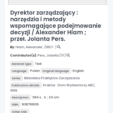
Dyrektor zarządzający :
narzędzia i metody
wspomagające podejmowanie
decyzji /
Alexander Hiam ;
przeł. Jolanta Pers.
By:
Hiam, Alexander
, (1957- )
Contributor(s):
Pers, Jolanta
[Tł.]
Text
Material type:
Polish
English
Language:
Original language:
Biblioteka Praktyków Zarządzania
Series:
Kraków :
Dom Wydawniczy ABC,
Publication details:
1999.
394 s. : il. ; 24 cm
Description:
8387916110
ISBN:
Other title: