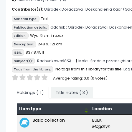
Contributor(s):
Ośrodek Doradztwa i Doskonalenia Kadr (Gd
Text
Material type:
Gdańsk :
Ośrodek Doradztwa i Doskonalen
Publication details:
Wyd. 5 zm. i rozsz
Edition:
248 s. ; 21 cm
Description:
8371871511
ISBN:
Rachunkowość
Małe i średnie przedsiębio
Subject(s):
No tags from this library for this title.
Log 
Tags from this library:
Star ratings
Average rating: 0.0 (0 votes)
Holdings
( 1 )
Title notes ( 3 )
Item type
Location
Holdings
Basic collection
BUEK
Magazyn