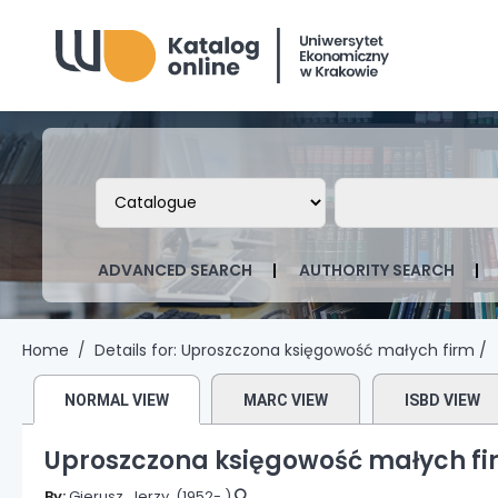
Biblioteka Uniwersytetu Ekonomicznego
Search the catalog by:
Search the ca
ADVANCED SEARCH
AUTHORITY SEARCH
Home
Details for:
Uproszczona księgowość małych firm /
NORMAL VIEW
MARC VIEW
ISBD VIEW
Uproszczona księgowość małych fi
By:
Gierusz, Jerzy
, (1952- )