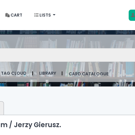
CART
LISTS
 w Krakowie
talog by keyword
TAG CLOUD
LIBRARY
CARD CATALOGUE
rm /
Jerzy Gierusz.