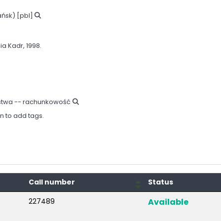
ańsk)
[pbl]
ia Kadr,
1998.
rstwa -- rachunkowość
in to add tags.
Call number
Status
227489
Available