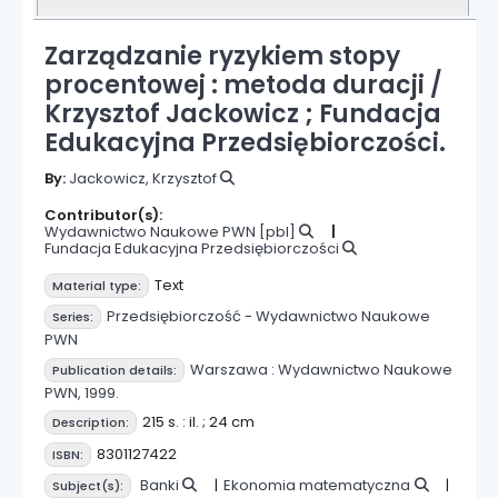
Zarządzanie ryzykiem stopy
procentowej : metoda duracji /
Krzysztof Jackowicz ; Fundacja
Edukacyjna Przedsiębiorczości.
By:
Jackowicz, Krzysztof
Contributor(s):
Wydawnictwo Naukowe PWN
[pbl]
Fundacja Edukacyjna Przedsiębiorczości
Text
Material type:
Przedsiębiorczość - Wydawnictwo Naukowe
Series:
PWN
Warszawa :
Wydawnictwo Naukowe
Publication details:
PWN,
1999.
215 s. : il. ; 24 cm
Description:
8301127422
ISBN:
Banki
Ekonomia matematyczna
Subject(s):