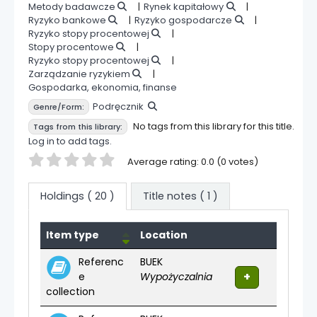
Metody badawcze
Rynek kapitałowy
Ryzyko bankowe
Ryzyko gospodarcze
Ryzyko stopy procentowej
Stopy procentowe
Ryzyko stopy procentowej
Zarządzanie ryzykiem
Gospodarka, ekonomia, finanse
Podręcznik
Genre/Form:
No tags from this library for this title.
Tags from this library:
Log in to add tags.
Star ratings
Average rating: 0.0 (0 votes)
Holdings
( 20 )
Title notes ( 1 )
Holdings
Item type
Location
Referenc
BUEK
e
Wypożyczalnia
collection