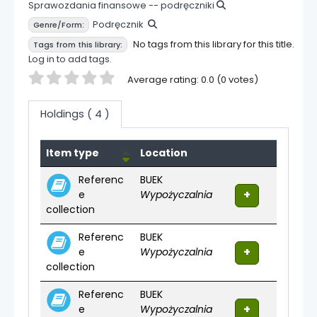
Sprawozdania finansowe -- podręczniki
Podręcznik
Genre/Form:
No tags from this library for this title.
Tags from this library:
Log in to add tags.
Star ratings
Average rating: 0.0 (0 votes)
Holdings
( 4 )
Holdings
Item type
Location
Referenc
BUEK
e
Wypożyczalnia
collection
Referenc
BUEK
e
Wypożyczalnia
collection
Referenc
BUEK
e
Wypożyczalnia