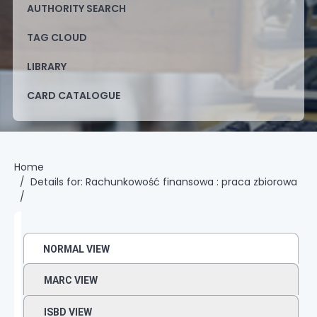
AUTHORITY SEARCH
TAG CLOUD
LIBRARY
CARD CATALOGUE
Home
Details for:
Rachunkowość finansowa :
praca zbiorowa
/
NORMAL VIEW
MARC VIEW
ISBD VIEW