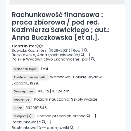
Rachunkowość finansowa :
praca zbiorowa /
pod red.
Kazimierza Sawickiego ; aut.:
Anna Buczkowska [et al.].
Contributor(s):
Sawicki, Kazimierz
, (1926-2021)
[Red.]
Buczkowska, Anna (rachunkowość)
Polskie Wydawnictwo Ekonomiczne
[pbl]
Text
Material type:
Warszawa :
Polskie Wydaw.
Publication details:
Ekonom.,
1999.
418, [2] s. ; 24 cm
Description:
Poziom nauczania: Szkoły wyższe
Audience:
8320811546
ISBN:
Finanse przedsiębiorstwa
Subject(s):
Rachunkowość
Rachunkowość -- podręczniki