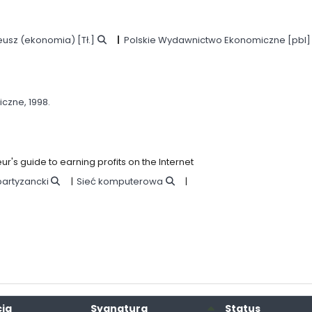
eusz (ekonomia)
[Tł.]
Polskie Wydawnictwo Ekonomiczne
[pbl]
iczne,
1998.
ur's guide to earning profits on the Internet
partyzancki
Sieć komputerowa
cja
Sygnatura
Status