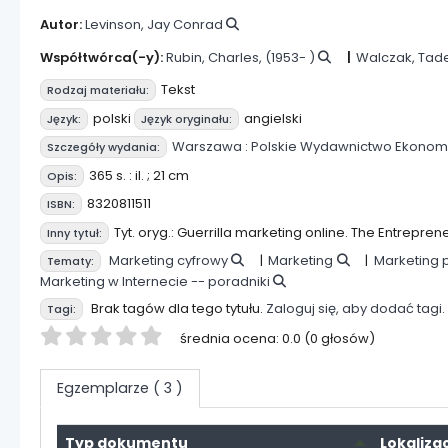
Autor:
Levinson, Jay Conrad
Współtwórca(-y):
Rubin, Charles
, (1953- )
Walczak, Tad
Tekst
Rodzaj materiału:
polski
angielski
Język:
Język oryginału:
Warszawa :
Polskie Wydawnictwo Ekonom
Szczegóły wydania:
365 s. : il. ; 21 cm
Opis:
8320811511
ISBN:
Tyt. oryg.: Guerrilla marketing online. The Entreprene
Inny tytuł:
Marketing cyfrowy
Marketing
Marketing 
Tematy:
Marketing w Internecie -- poradniki
Brak tagów dla tego tytułu.
Zaloguj się, aby dodać tagi.
Tagi:
Twoja ocena
średnia ocena: 0.0 (0 głosów)
Egzemplarze
( 3 )
Typ dokumentu
Lokaliza