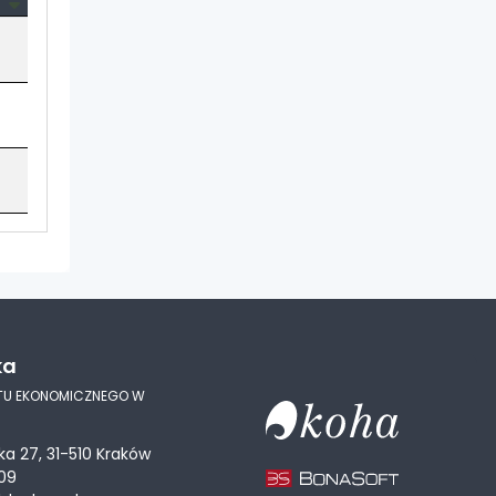
ka
TU EKONOMICZNEGO W
ka 27, 31-510 Kraków
09