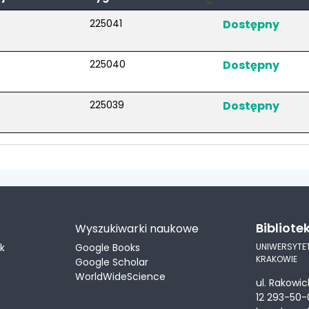
225041
Dostępny
225040
Dostępny
225039
Dostępny
Bibliote
Wyszukiwarki naukowe
ek
Google Books
UNIWERSYTE
KRAKOWIE
Google Scholar
WorldWideScience
ul. Rakowic
12 293-50-