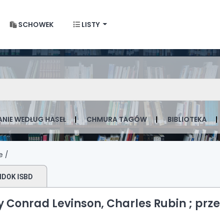
SCHOWEK
LISTY
 w Krakowie
gu po słowie kluczowym
NIE WEDŁUG HASEŁ
CHMURA TAGÓW
BIBLIOTEKA
e /
IDOK ISBD
y Conrad Levinson, Charles Rubin ; prze