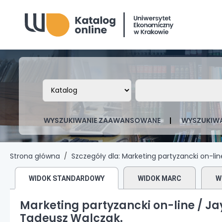
Biblioteka Uniwersytetu Ekonomicznego
Szukaj w katalogu po:
Szukaj w katalo
WYSZUKIWANIE ZAAWANSOWANE
WYSZUKIWA
Strona główna
Szczegóły dla:
Marketing partyzancki on-lin
WIDOK STANDARDOWY
WIDOK MARC
W
Marketing partyzancki on-line /
Ja
Tadeusz Walczak.