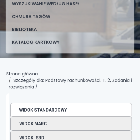
WYSZUKIWANIE WEDŁUG HASEŁ
CHMURA TAGÓW
BIBLIOTEKA
KATALOG KARTKOWY
Strona główna
Szczegóły dla:
Podstawy rachunkowości.
T. 2,
Zadania i
rozwiązania /
WIDOK STANDARDOWY
WIDOK MARC
WIDOK ISBD