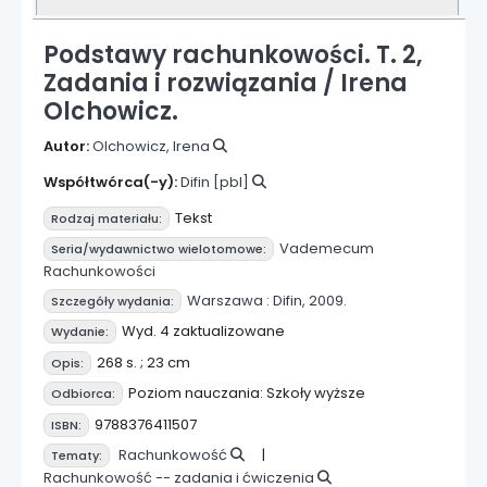
Podstawy rachunkowości. T. 2,
Zadania i rozwiązania /
Irena
Olchowicz.
Autor:
Olchowicz, Irena
Współtwórca(-y):
Difin
[pbl]
Tekst
Rodzaj materiału:
Vademecum
Seria/wydawnictwo wielotomowe:
Rachunkowości
Warszawa :
Difin,
2009.
Szczegóły wydania:
Wyd. 4 zaktualizowane
Wydanie:
268 s. ; 23 cm
Opis:
Poziom nauczania: Szkoły wyższe
Odbiorca:
9788376411507
ISBN:
Rachunkowość
Tematy:
Rachunkowość -- zadania i ćwiczenia