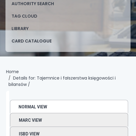
AUTHORITY SEARCH
TAG CLOUD
LIBRARY
CARD CATALOGUE
Home
Details for:
Tajemnice i fałszerstwa księgowości i
bilansów /
NORMAL VIEW
MARC VIEW
ISBD VIEW