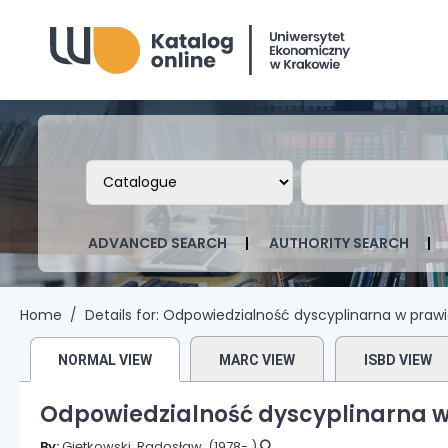
Biblioteka Uniwersytetu Ekonomicznego
Search the catalog by:
Search the ca
ADVANCED SEARCH
AUTHORITY SEARCH
Home
Details for:
Odpowiedzialność dyscyplinarna w prawi
NORMAL VIEW
MARC VIEW
ISBD VIEW
Odpowiedzialność dyscyplinarna w
By:
Giętkowski, Radosław
, (1978- )