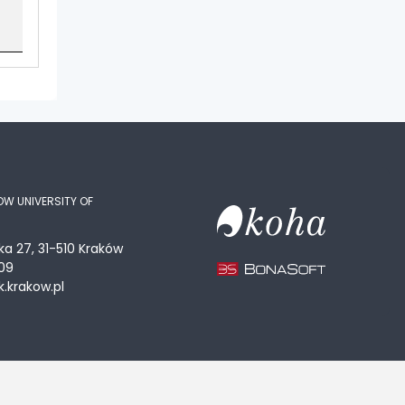
OW UNIVERSITY OF
ka 27, 31-510 Kraków
09
.krakow.pl