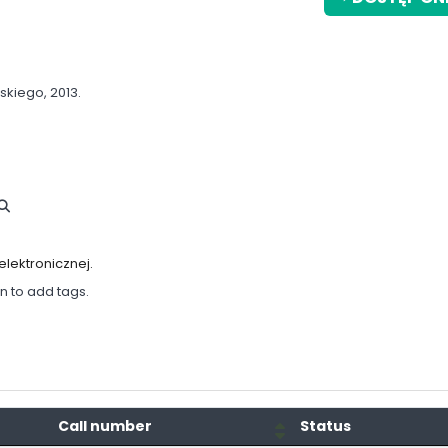
skiego,
2013.
lektronicznej.
in to add tags.
Call number
Status