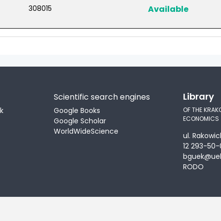
308015
Available
Library
Scientific search engines
ek
Google Books
OF THE KRAK
ECONOMICS
Google Scholar
WorldWideScience
ul. Rakowic
12 293-50-
bguek@uek
RODO