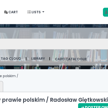
CART
LISTS
 w Krakowie
talog by keyword
TAG CLOUD
LIBRARY
CARD CATALOGUE
e polskim /
 prawie polskim /
Radosław Giętkowski
🠆 DOSTĘP ON