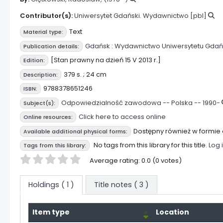
Contributor(s):
Uniwersytet Gdański. Wydawnictwo
[pbl]
Text
Material type:
Gdańsk :
Wydawnictwo Uniwersytetu Gdań
Publication details:
[Stan prawny na dzień 15 V 2013 r.]
Edition:
379 s. ; 24 cm
Description:
9788378651246
ISBN:
Odpowiedzialność zawodowa -- Polska -- 1990-
Subject(s):
Click here to access online
Online resources:
Dostępny również w formie e
Available additional physical forms:
No tags from this library for this title.
Log 
Tags from this library:
Star ratings
Average rating: 0.0 (0 votes)
Holdings
( 1 )
Title notes ( 3 )
Item type
Location