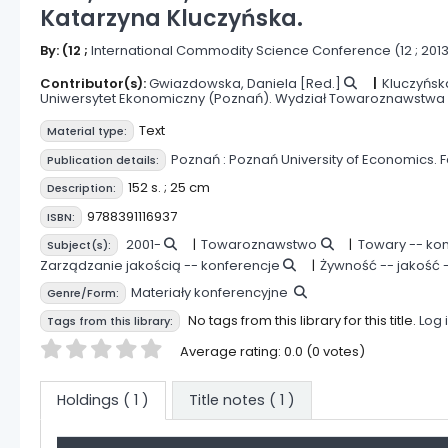
Katarzyna Kluczyńska.
By:
(12 ;
International Commodity Science Conference
(12 ; 201
Contributor(s):
Gwiazdowska, Daniela
[Red.]
Kluczyńsk
Uniwersytet Ekonomiczny (Poznań). Wydział Towaroznawstwa
Text
Material type:
Poznań :
Poznań University of Economics. 
Publication details:
152 s. ; 25 cm
Description:
9788391116937
ISBN:
2001-
Towaroznawstwo
Towary -- ko
Subject(s):
Zarządzanie jakością -- konferencje
Żywność -- jakość 
Materiały konferencyjne
Genre/Form:
No tags from this library for this title.
Log 
Tags from this library:
Star ratings
Average rating: 0.0 (0 votes)
Holdings
( 1 )
Title notes ( 1 )