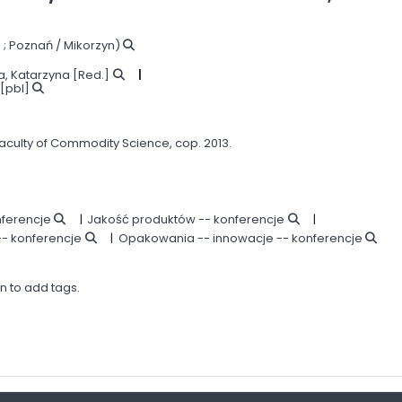
3 ; Poznań / Mikorzyn)
a, Katarzyna
[Red.]
[pbl]
Faculty of Commodity Science,
cop. 2013.
nferencje
Jakość produktów -- konferencje
-- konferencje
Opakowania -- innowacje -- konferencje
in to add tags.