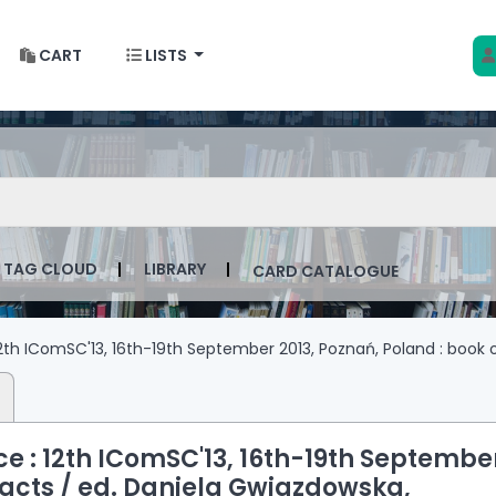
CART
LISTS
 w Krakowie
talog by keyword
TAG CLOUD
LIBRARY
CARD CATALOGUE
2th IComSC'13, 16th-19th September 2013, Poznań, Poland : book o
e : 12th IComSC'13, 16th-19th Septembe
racts /
ed. Daniela Gwiazdowska,