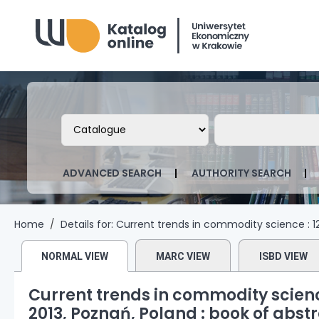
Biblioteka Uniwersytetu Ekonomicznego
Search the catalog by:
Search the ca
ADVANCED SEARCH
AUTHORITY SEARCH
Home
Details for:
Current trends in commodity science :
1
NORMAL VIEW
MARC VIEW
ISBD VIEW
Current trends in commodity scienc
2013, Poznań, Poland : book of abst