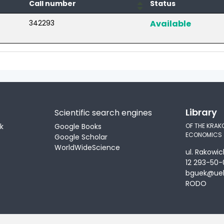
Call number
Status
342293
Available
Library
Scientific search engines
ek
Google Books
OF THE KRAK
ECONOMICS
Google Scholar
WorldWideScience
ul. Rakowic
12 293-50-
bguek@uek
RODO