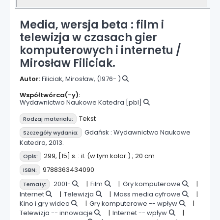
Media, wersja beta : film i
telewizja w czasach gier
komputerowych i internetu /
Mirosław Filiciak.
Autor:
Filiciak, Mirosław
, (1976- )
Współtwórca(-y):
Wydawnictwo Naukowe Katedra
[pbl]
Tekst
Rodzaj materiału:
Gdańsk :
Wydawnictwo Naukowe
Szczegóły wydania:
Katedra,
2013.
299, [15] s. : il. (w tym kolor.) ; 20 cm
Opis:
9788363434090
ISBN:
2001-
Film
Gry komputerowe
Tematy:
Internet
Telewizja
Mass media cyfrowe
Kino i gry wideo
Gry komputerowe -- wpływ
Telewizja -- innowacje
Internet -- wpływ