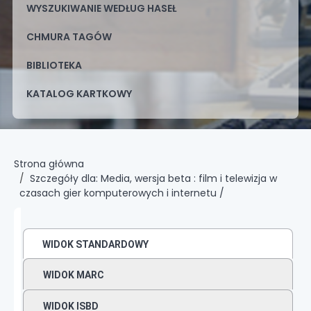
WYSZUKIWANIE WEDŁUG HASEŁ
CHMURA TAGÓW
BIBLIOTEKA
KATALOG KARTKOWY
Strona główna
Szczegóły dla:
Media, wersja beta :
film i telewizja w
czasach gier komputerowych i internetu /
WIDOK STANDARDOWY
WIDOK MARC
WIDOK ISBD