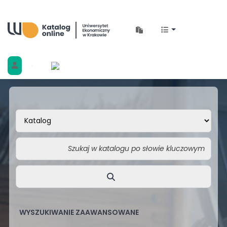
Biblioteka Uniwersytetu Ekonomicznego w 
WYSZUKIWANIE ZAAWANSOWANE