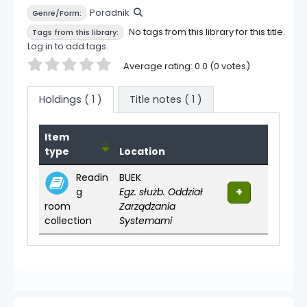
Poradnik
Genre/Form:
No tags from this library for this title.
Tags from this library:
Log in to add tags.
Star ratings
Average rating: 0.0 (0 votes)
Holdings
( 1 )
Title notes ( 1 )
Holdings
Item
type
Location
Readin
BUEK
g
Egz. służb. Oddział
room
Zarządzania
collection
Systemami