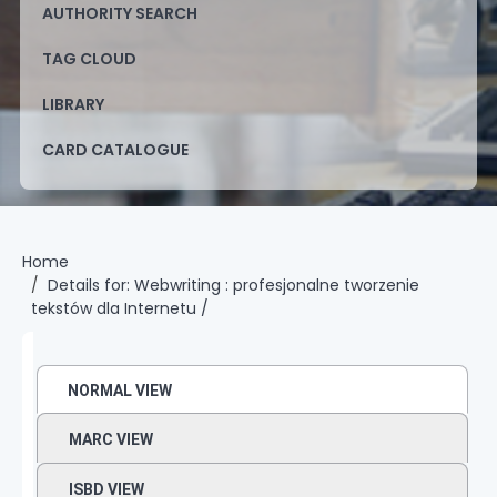
AUTHORITY SEARCH
TAG CLOUD
LIBRARY
CARD CATALOGUE
Home
Details for:
Webwriting :
profesjonalne tworzenie
tekstów dla Internetu /
NORMAL VIEW
MARC VIEW
ISBD VIEW