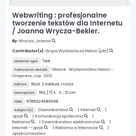
Webwriting : profesjonalne
tworzenie tekstów dla Internetu
/
Joanna Wrycza-Bekier.
By:
Wrycza, Joanna
Contributor(s):
Grupa Wydawnicza Helion
[pbl]
Text
Material type:
Gliwice :
Wydawnictwo Helion -
Publication details:
Onepress,
cop. 2013.
Wyd. 2 zaktual. i rozsz
Edition:
193, [7] s. : il. ; 21 cm
Description:
9788324680948
ISBN:
Dziennikarstwo
Internet
Subject(s):
Język
Komunikacja społeczna
Reklama
Dziennikarstwo elektroniczne
Internet -- język
Reklama w Internecie
Językoznawstwo