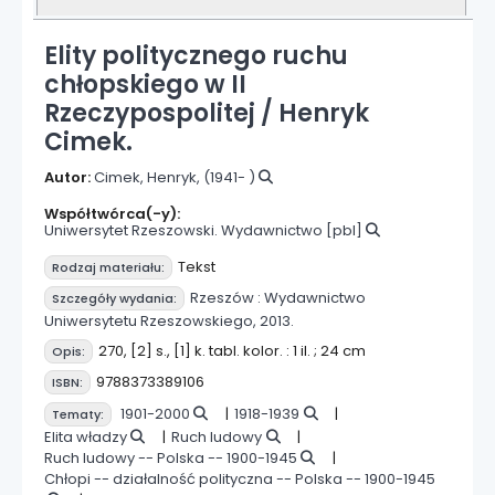
Elity politycznego ruchu
chłopskiego w II
Rzeczypospolitej /
Henryk
Cimek.
Autor:
Cimek, Henryk
, (1941- )
Współtwórca(-y):
Uniwersytet Rzeszowski. Wydawnictwo
[pbl]
Tekst
Rodzaj materiału:
Rzeszów :
Wydawnictwo
Szczegóły wydania:
Uniwersytetu Rzeszowskiego,
2013.
270, [2] s., [1] k. tabl. kolor. : 1 il. ; 24 cm
Opis:
9788373389106
ISBN:
1901-2000
1918-1939
Tematy:
Elita władzy
Ruch ludowy
Ruch ludowy -- Polska -- 1900-1945
Chłopi -- działalność polityczna -- Polska -- 1900-1945