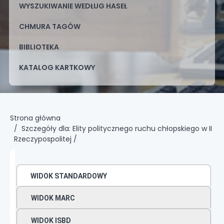
WYSZUKIWANIE WEDŁUG HASEŁ
CHMURA TAGÓW
BIBLIOTEKA
KATALOG KARTKOWY
Strona główna
Szczegóły dla:
Elity politycznego ruchu chłopskiego w II
Rzeczypospolitej /
WIDOK STANDARDOWY
WIDOK MARC
WIDOK ISBD