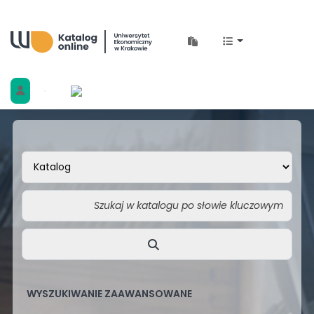
Biblioteka Uniwersytetu Ekonomicznego w 
WYSZUKIWANIE ZAAWANSOWANE