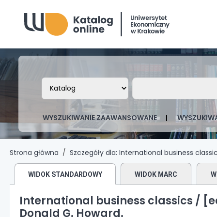
Biblioteka Uniwersytetu Ekonomicznego
Szukaj w katalogu po:
Szukaj w katalo
WYSZUKIWANIE ZAAWANSOWANE
WYSZUKIWA
Strona główna
Szczegóły dla:
International business classic
WIDOK STANDARDOWY
WIDOK MARC
W
International business classics /
[e
Donald G. Howard.