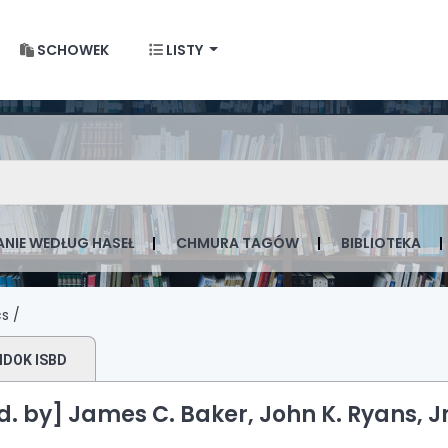
SCHOWEK
LISTY
 w Krakowie
gu po słowie kluczowym
NIE WEDŁUG HASEŁ
CHMURA TAGÓW
BIBLIOTEKA
s /
IDOK ISBD
d. by] James C. Baker, John K. Ryans, Jr