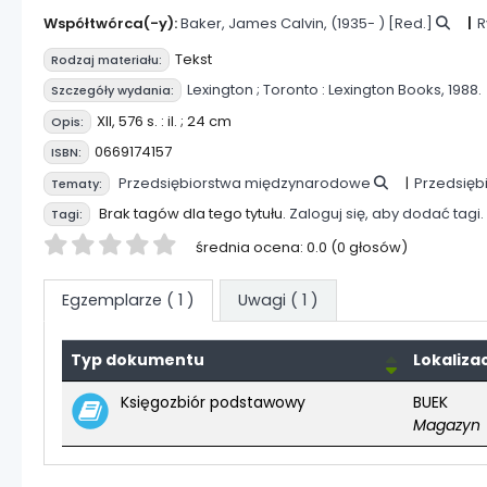
Współtwórca(-y):
Baker, James Calvin
, (1935- )
[Red.]
R
Tekst
Rodzaj materiału:
Lexington ;
Toronto :
Lexington Books,
1988.
Szczegóły wydania:
XII, 576 s. : il. ; 24 cm
Opis:
0669174157
ISBN:
Przedsiębiorstwa międzynarodowe
Przedsięb
Tematy:
Brak tagów dla tego tytułu.
Zaloguj się, aby dodać tagi.
Tagi:
Twoja ocena
średnia ocena: 0.0 (0 głosów)
Egzemplarze
( 1 )
Uwagi ( 1 )
Typ dokumentu
Lokaliza
Egzemplarze
Księgozbiór podstawowy
BUEK
Magazyn