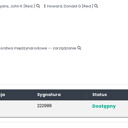
yans, John K
[Red.]
Howard, Donald G
[Red.]
iorstwa międzynarodowe -- zarządzanie
cja
Sygnatura
Status
222988
Dostępny