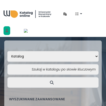
Biblioteka Uniwersytetu Ekonomicznego w 
WYSZUKIWANIE ZAAWANSOWANE