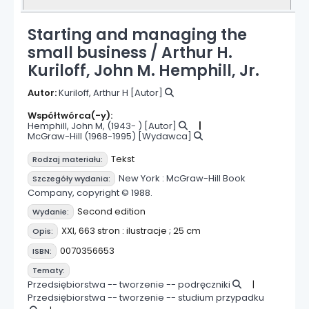
Starting and managing the
small business /
Arthur H.
Kuriloff, John M. Hemphill, Jr.
Autor:
Kuriloff, Arthur H
[Autor]
Współtwórca(-y):
Hemphill, John M
, (1943- )
[Autor]
McGraw-Hill (1968-1995)
[Wydawca]
Tekst
Rodzaj materiału:
New York :
McGraw-Hill Book
Szczegóły wydania:
Company,
copyright © 1988.
Second edition
Wydanie:
XXI, 663 stron : ilustracje ; 25 cm
Opis:
0070356653
ISBN:
Tematy:
Przedsiębiorstwa -- tworzenie -- podręczniki
Przedsiębiorstwa -- tworzenie -- studium przypadku