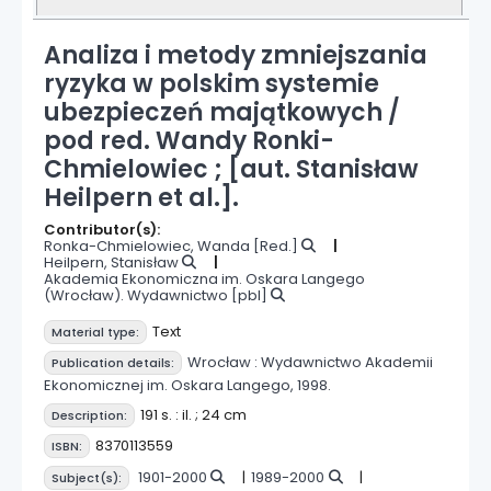
Analiza i metody zmniejszania
ryzyka w polskim systemie
ubezpieczeń majątkowych /
pod red. Wandy Ronki-
Chmielowiec ; [aut. Stanisław
Heilpern et al.].
Contributor(s):
Ronka-Chmielowiec, Wanda
[Red.]
Heilpern, Stanisław
Akademia Ekonomiczna im. Oskara Langego
(Wrocław). Wydawnictwo
[pbl]
Text
Material type:
Wrocław :
Wydawnictwo Akademii
Publication details:
Ekonomicznej im. Oskara Langego,
1998.
191 s. : il. ; 24 cm
Description:
8370113559
ISBN:
1901-2000
1989-2000
Subject(s):