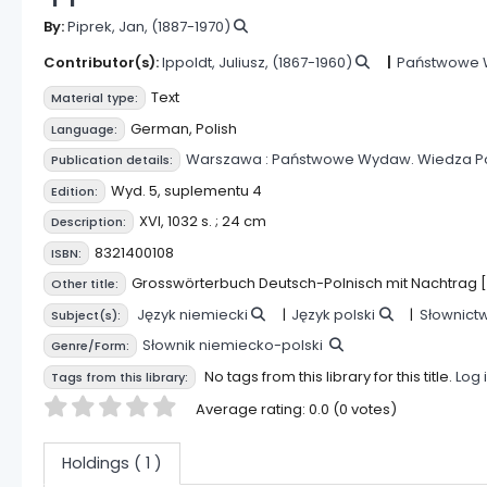
By:
Piprek, Jan
, (1887-1970)
Contributor(s):
Ippoldt, Juliusz
, (1867-1960)
Państwowe 
Text
Material type:
German
,
Polish
Language:
Warszawa :
Państwowe Wydaw. Wiedza P
Publication details:
Wyd. 5, suplementu 4
Edition:
XVI, 1032 s. ; 24 cm
Description:
8321400108
ISBN:
Grosswörterbuch Deutsch-Polnisch mit Nachtrag [A
Other title:
Język niemiecki
Język polski
Słownict
Subject(s):
Słownik niemiecko-polski
Genre/Form:
No tags from this library for this title.
Log 
Tags from this library:
Star ratings
Average rating: 0.0 (0 votes)
Holdings
( 1 )