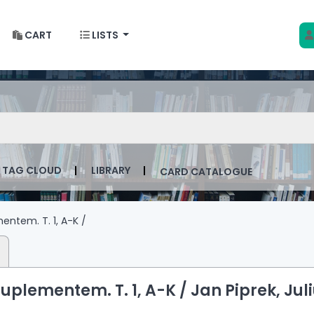
CART
LISTS
 w Krakowie
talog by keyword
TAG CLOUD
LIBRARY
CARD CATALOGUE
mentem.
T. 1,
A-K /
suplementem. T. 1, A-K /
Jan Piprek, Jul