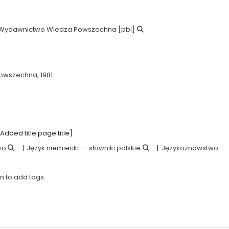
Wydawnictwo Wiedza Powszechna
[pbl]
owszechna,
1981.
dded title page title]
wo
Język niemiecki -- słowniki polskie
Językoznawstwo
in to add tags.