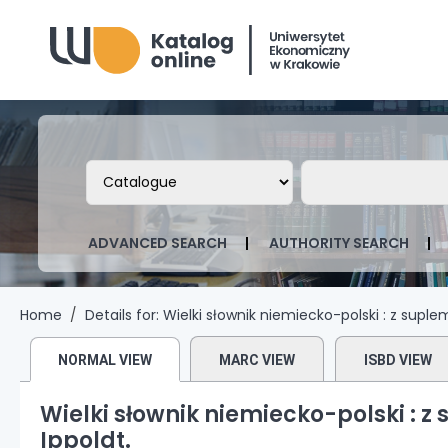
Biblioteka Uniwersytetu Ekonomicznego
Search the catalog by:
Search the ca
ADVANCED SEARCH
AUTHORITY SEARCH
Home
Details for:
Wielki słownik niemiecko-polski :
z suple
NORMAL VIEW
MARC VIEW
ISBD VIEW
Wielki słownik niemiecko-polski : z 
Ippoldt.