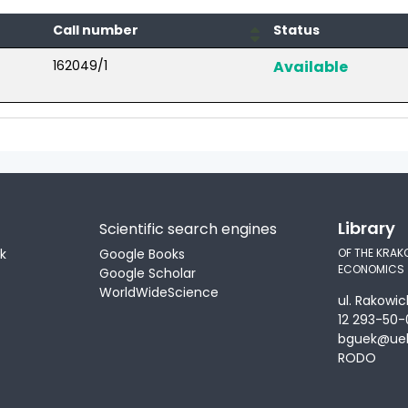
Call number
Status
162049/1
Available
Library
Scientific search engines
ek
Google Books
OF THE KRAK
ECONOMICS
Google Scholar
WorldWideScience
ul. Rakowic
12 293-50-
bguek@uek
RODO