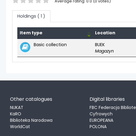
Star ratings
Average rating: 0.0 (0 votes)
Holdings
( 1 )
Item type
Location
Holdings
Basic collection
BUEK
Magazyn
Other catalogues
Digital libraries
NUKAT
FBC Federacja Bibliot
KaRO
Cyfrowych
Biblioteka Narodowa
EUROPEANA
WorldCat
POLONA