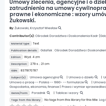
Umowy zlecenia, agencyjne i o dzi
zatrudnienia na umowy cywilnopraw
prawne i ekonomiczne : wzory umów
Żukowski.
By:
Żukowski, Krzysztof Wiesław
Contributor(s):
Ośrodek Doradztwa i Doskonalenia Kadr (Gd
Text
Material type:
Gdańsk :
Ośrodek Doradztwa i Doskonalen
Publication details:
Wyd. 4 zm
Edition:
279 s. ; 21 cm
Description:
8371870787
ISBN:
Umowa agencyjna
Umowa o dzieło
U
Subject(s):
Umowa o pracę -- Polska -- 1990- -- formularze
Umowa o
Gospodarka, ekonomia, finanse
Prawo i wymiar sprawiedliw
Poradnik
Tablice i wzory
Genre/Form:
No tags from this library for this title.
Log 
Tags from this library: