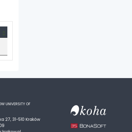
OW UNIVERSITY OF
ka 27, 31-510 Kraków
09
.krakow.pl