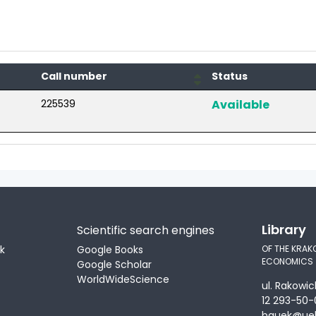
Call number
Status
225539
Available
Library
Scientific search engines
ek
Google Books
OF THE KRAK
ECONOMICS
Google Scholar
WorldWideScience
ul. Rakowic
12 293-50-
bguek@uek