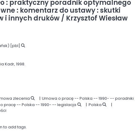
eło : praktyczny poradnik optymalnego
ne : komentarz do ustawy : skutki
 i innych druków /
Krzysztof Wiesław
ańsk)
[pbl]
ia Kadr,
1998.
mowa zlecenia
Umowa o pracę -- Polska -- 1990- -- poradniki
 pracę -- Polska -- 1990- -- legislacja
Polska
ości
in to add tags.