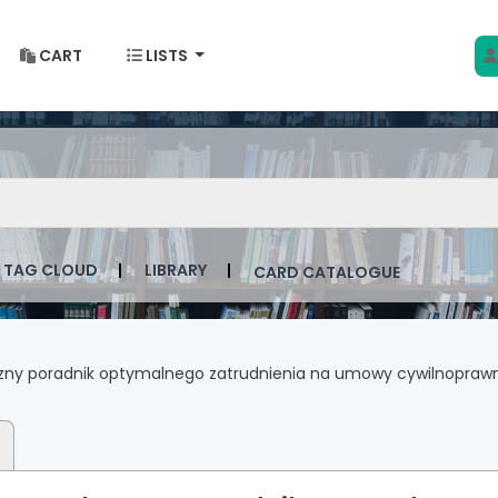
CART
LISTS
 w Krakowie
talog by keyword
TAG CLOUD
LIBRARY
CARD CATALOGUE
zny poradnik optymalnego zatrudnienia na umowy cywilnoprawne