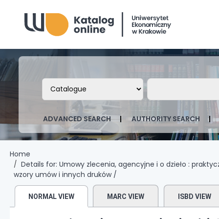
Biblioteka Uniwersytetu Ekonomicznego
Search the catalog by:
Search the ca
ADVANCED SEARCH
AUTHORITY SEARCH
Home
Details for:
Umowy zlecenia, agencyjne i o dzieło :
praktyc
wzory umów i innych druków /
NORMAL VIEW
MARC VIEW
ISBD VIEW