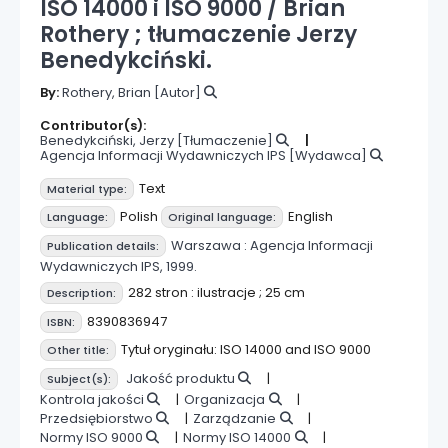
ISO 14000 i ISO 9000 /
Brian
Rothery ; tłumaczenie Jerzy
Benedykciński.
By:
Rothery, Brian
[Autor]
Contributor(s):
Benedykciński, Jerzy
[Tłumaczenie]
Agencja Informacji Wydawniczych IPS
[Wydawca]
Text
Material type:
Polish
English
Language:
Original language:
Warszawa :
Agencja Informacji
Publication details:
Wydawniczych IPS,
1999.
282 stron : ilustracje ; 25 cm
Description:
8390836947
ISBN:
Tytuł oryginału: ISO 14000 and ISO 9000
Other title:
Jakość produktu
Subject(s):
Kontrola jakości
Organizacja
Przedsiębiorstwo
Zarządzanie
Normy ISO 9000
Normy ISO 14000