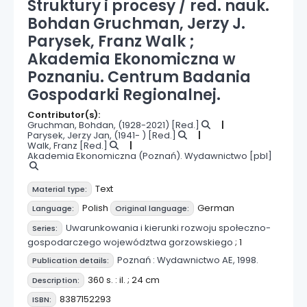
Struktury i procesy /
red. nauk.
Bohdan Gruchman, Jerzy J.
Parysek, Franz Walk ;
Akademia Ekonomiczna w
Poznaniu. Centrum Badania
Gospodarki Regionalnej.
Contributor(s):
Gruchman, Bohdan
, (1928-2021)
[Red.]
Parysek, Jerzy Jan
, (1941- )
[Red.]
Walk, Franz
[Red.]
Akademia Ekonomiczna (Poznań). Wydawnictwo
[pbl]
Text
Material type:
Polish
German
Language:
Original language:
Uwarunkowania i kierunki rozwoju społeczno-
Series:
gospodarczego województwa gorzowskiego
; 1
Poznań :
Wydawnictwo AE,
1998.
Publication details:
360 s. : il. ; 24 cm
Description:
8387152293
ISBN: