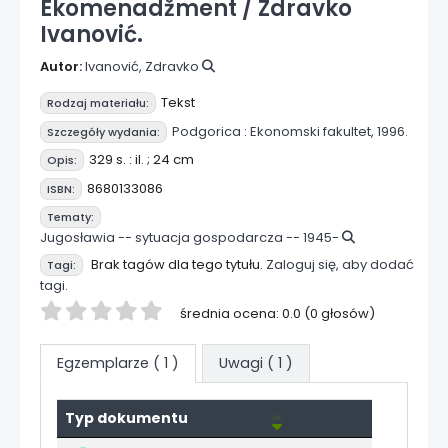
Ekomenadžment /
Zdravko
Ivanović.
Autor:
Ivanović, Zdravko
Tekst
Rodzaj materiału:
Podgorica :
Ekonomski fakultet,
1996.
Szczegóły wydania:
329 s. : il. ; 24 cm
Opis:
8680133086
ISBN:
Tematy:
Jugosławia -- sytuacja gospodarcza -- 1945-
Brak tagów dla tego tytułu.
Zaloguj się, aby dodać
Tagi:
tagi.
Twoja ocena
średnia ocena: 0.0 (0 głosów)
Egzemplarze
( 1 )
Uwagi ( 1 )
Egzemplarze
Typ dokumentu