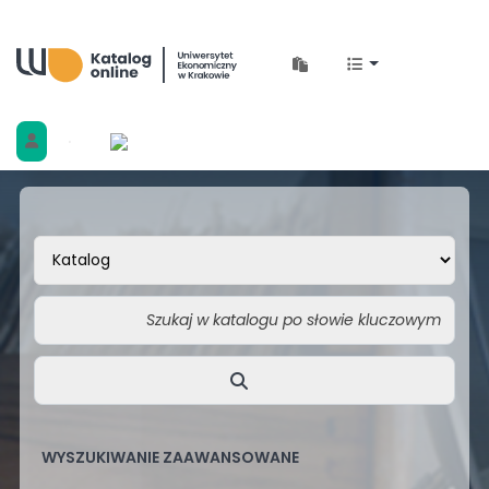
Biblioteka Uniwersytetu Ekonomicznego w 
WYSZUKIWANIE ZAAWANSOWANE